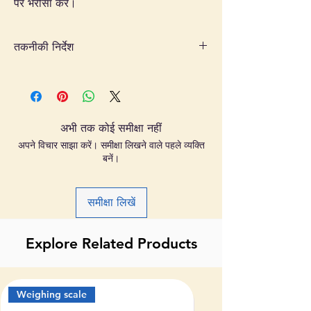
पर भरोसा करें।
तकनीकी निर्देश
प्लेटफ़ॉर्म वज़न मापने वाले स्केल सिंगल सेंटर लोडसेल
से सुसज्जित हैं।
उत्पाद संतुलन के लिए बैक रेल समर्थन।
इनबिल्ट डिस्प्ले
अभी तक कोई समीक्षा नहीं
उज्ज्वल एलईडी डिस्प्ले.
अपने विचार साझा करें। समीक्षा लिखने वाले पहले व्यक्ति
बैटरी बैकअप।
बनें।
सरकारी सत्यापन प्रमाण पत्र प्रदान किया जाएगा।
केवल विनिर्माण दोष पर एक वर्ष की वारंटी।
बैटरी के लिए कोई वारंटी नहीं.
समीक्षा लिखें
Explore Related Products
Weighing scale